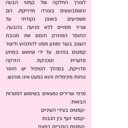
לצורך
החלקה של קמטי הבעה
וכשמבוצעים בצורה מדוייקת, הם
משפיעים באופן נקודתי על
שריר
מסויים ללא פגיעה בהבעה.
החומר המוזרק חוסם את תגובת
העצב בעור ומונע ממנו
להתכווץ וליצור
קמטים בפנים. על ידי שימוש במחט
לבוטוקס, חומר מרפה שרירים, נוצרה הסטיגמה שהוא
מזערית וטכניקת הזרקה
הופך את הפנים לחסרות הבעה,
אך כשהטיפול
בבוטוקס מבוצע כהלכה ההיפך הוא הנכון: מרפי
מדוייקת,
במהלך הטיפול יש חוסר
שרירים מצויינים לצורך
החלקה של קמטי הבעה
נוחות מינימלית והוא כמעט אינו מורגש.
וכשמבוצעים בצורה מדוייקת, הם משפיעים באופן
נקודתי על שריר
מסויים ללא פגיעה בהבעה. החומר
המוזרק חוסם את תגובת העצב בעור ומונע
מרפי שרירים נמצאים בשימוש למטרות
ממנו
להתכווץ וליצור קמטים בפנים. על ידי שימוש
הבאות:
במחט מזערית וטכניקת הזרקה מדוייקת,
במהלך
-קמטים בצידי העיניים
הטיפול יש חוסר נוחות מינימלית והוא כמעט אינו
מורגש.
-קמטי זעף בין הגבות
-קמטים רוחביים במצח