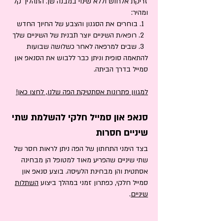
זריקת אלחוש וללא שינוי במבנה שן. התהליך קל
ומהיר:
1. בוחרים את הסגנון והצבע של החיוך החדש
2. רופא/ת השיניים יוצר תבנית של השיניים שלך
3. שבים למרפאה לאחר כשלושה שבועות
להתאמה סופית וניתן כבר ללבוש את הסנאפ און
סמייל בדרך הביתה.
למגוון פתרונות אסתטיקת הפה שלנו, לחצו כאן!
סנאפ און סמייל חלקי להשלמת שתי
שיניים חסרות
בצד הימני התחתון של הפה ניתן לראות חסר של
שתי שיניים שהפריע מאוד למטופל הן מבחינה
אסתטית והן מבחינת הלעיסה. בוצע סנאפ און
סמייל חלקי, כפתרון זמני במהלך ביצוע
השתלות
שיניים
.